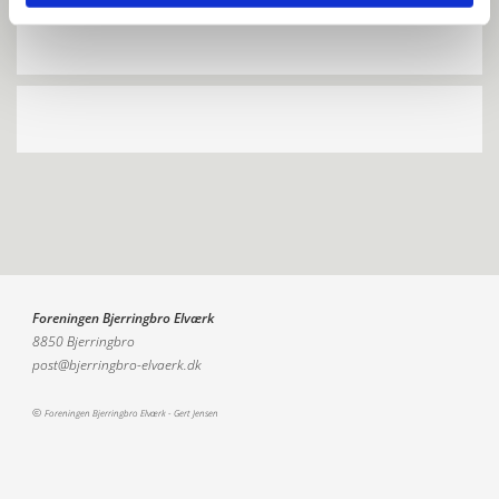
Foreningen Bjerringbro Elværk
8850 Bjerringbro
post@bjerringbro-elvaerk.dk
©
Foreningen Bjerringbro Elværk -
Gert Jensen