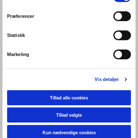
Præferencer
Statistik
Marketing
Vis detaljer
Regnskab 2025
I 2025 blev en af vores største hensættelser frigivet da vi
Tillad alle cookies
udbetalte vores andel af tilskudet til Gudenåparken. Men
vi gav tilskud til mange andre projekter.
Tillad valgte
Regnskab 2025
Kun nødvendige cookies