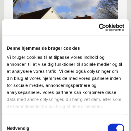
Denne hjemmeside bruger cookies
Vi bruger cookies til at tilpasse vores indhold og
Regnskab 2024
annoncer, til at vise dig funktioner til sociale medier og til
at analysere vores trafik. Vi deler også oplysninger om
I 2024 fik bl.a. Gudenådalens Museum et tiltrængt tilskud
din brug af vores hjemmeside med vores partnere inden
til deres udstillinger, som efter vores mening er et vigtigt
for sociale medier, annonceringspartnere og
aktiv for Bjerringbro by.
analysepartnere. Vores partnere kan kombinere disse
data med andre oplysninger, du har givet dem, eller som
Regnskab 2024
de har indsamlet fra din brug af deres tjenester.
Samtykkevalg
Nødvendig