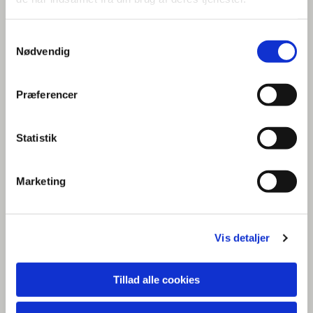
Udfyld din ansøgning her:
Samtykkevalg
Felter markeret med * skal udfyldes.
Nødvendig
Ansøger*:
Præferencer
Statistik
Mailadresse*:
Marketing
Telefon*:
Vis detaljer
Tillad alle cookies
Beløbsstørrelse*: