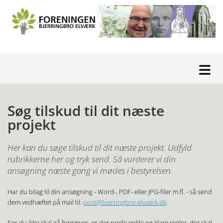
Søg tilskud til dit næste
projekt
Her kan du søge tilskud til dit næste projekt. Udfyld
rubrikkerne her og tryk send. Så vurderer vi din
ansøgning næste gang vi mødes i bestyrelsen.
Har du bilag til din ansøgning - Word-, PDF- eller JPG-filer m.fl. - så send
dem vedhæftet på mail til:
post@bjerringbro-elvaerk.dk
.
For du ikke skal gå forgæves, er der nogle enkle og klare regler, der skal