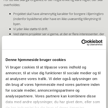
overholdes:
Projektet skal have almennyttig karakter for borgere i Bjerringbro
(indenfor byskiltene) eller have en ikke uvæsentlig tilknytning til
byen.
Vi yder ikke støtte til drift.
Ved større projekter ser vi gerne, at der er flere interessenter, der
vil yde støtte til gennemførelsen af projektet.
Så enkelt er det, og er du i tvivl, så send din ansøgning.
Denne hjemmeside bruger cookies
Vi bruger cookies til at tilpasse vores indhold og
annoncer, til at vise dig funktioner til sociale medier og til
at analysere vores trafik. Vi deler også oplysninger om
Næste deadline for ansøgninger
din brug af vores hjemmeside med vores partnere inden
er ikke fastsat, men søg alligevel
for sociale medier, annonceringspartnere og
analysepartnere. Vores partnere kan kombinere disse
data med andre oplysninger, du har givet dem, eller som
de har indsamlet fra din brug af deres tjenester.