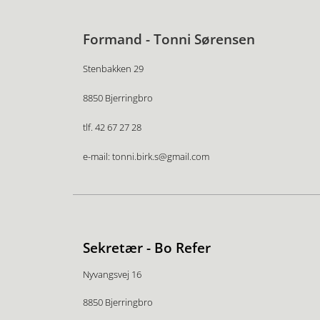
Formand - Tonni Sørensen
Stenbakken 29
8850 Bjerringbro
tlf. 42 67 27 28
e-mail: tonni.birk.s@gmail.com
Sekretær - Bo Refer
Nyvangsvej 16
8850 Bjerringbro