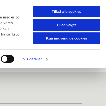
Tillad alle cookies
ale medier og
ed vores
Tillad valgte
re kan
fra din brug
Kun nødvendige cookies
Vis detaljer
eign visitors
Regnskab