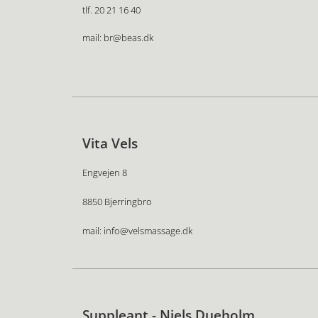
tlf. 20 21 16 40
mail: br@beas.dk
Vita Vels
Engvejen 8
8850 Bjerringbro
mail: info@velsmassage.dk
Suppleant - Niels Dueholm