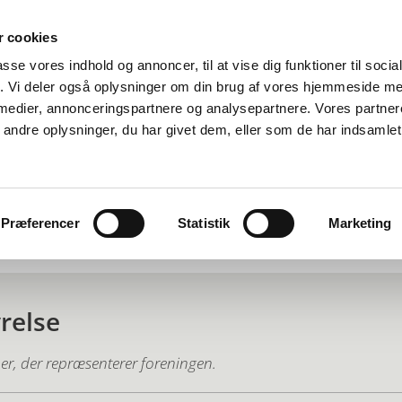
 cookies
passe vores indhold og annoncer, til at vise dig funktioner til soci
fik. Vi deler også oplysninger om din brug af vores hjemmeside m
 medier, annonceringspartnere og analysepartnere. Vores partne
ndre oplysninger, du har givet dem, eller som de har indsamlet 
Præferencer
Statistik
Marketing
jekter
Bestyrelsen
Ansøg her
Kontakt os
For
relse
r, der repræsenterer foreningen.