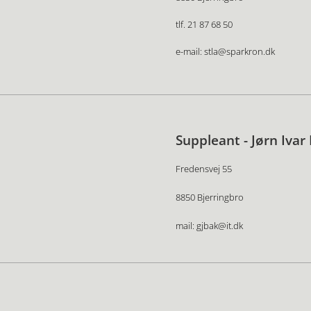
tlf. 21 87 68 50
e-mail: stla@sparkron.dk
Suppleant - Jørn Ivar
Fredensvej 55
8850 Bjerringbro
mail: gjbak@it.dk