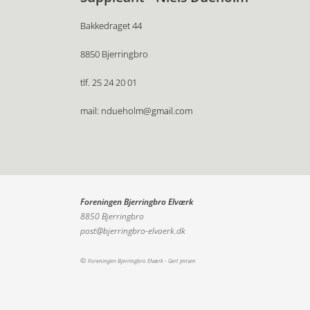
Bakkedraget 44
8850 Bjerringbro
tlf. 25 24 20 01
mail: ndueholm@gmail.com
Foreningen Bjerringbro Elværk
8850 Bjerringbro
post@bjerringbro-elvaerk.dk
©
Foreningen Bjerringbro Elværk -
Gert Jensen