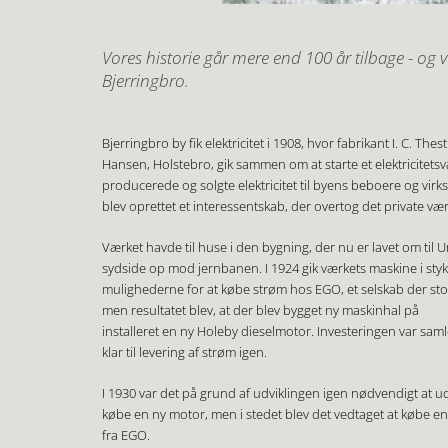
Vores historie går mere end 100 år tilbage - og 
Bjerringbro.
Bjerringbro by fik elektricitet i 1908, hvor fabrikant I. C. Thes
Hansen, Holstebro, gik sammen om at starte et elektricitetsv
producerede og solgte elektri​citet til byens beboere og vir
blev oprettet et interessentskab, der overtog det private vær
Værket havde til huse i den bygning, der nu er lavet om t
sydside op mod jernbanen.​ I 1924 gik værkets maskine i st
mulighederne for at købe strøm hos EGO, et selskab der sto
men resultatet blev, at der blev bygget ny maskinhal på 
installeret en ny Ho​leby dieselmotor. Investeringen var saml
klar til levering af strøm igen.
I 1930 var det på grund af udviklingen igen nødvendigt at u
købe en ny motor, men i stedet blev det vedtaget at købe 
fra E​GO.