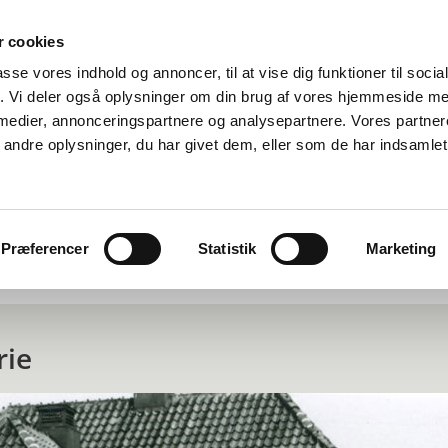
 cookies
passe vores indhold og annoncer, til at vise dig funktioner til soci
fik. Vi deler også oplysninger om din brug af vores hjemmeside m
 medier, annonceringspartnere og analysepartnere. Vores partne
ndre oplysninger, du har givet dem, eller som de har indsamlet 
Præferencer
Statistik
Marketing
jekter
Bestyrelsen
Ansøg her
Kontakt os
For
rie