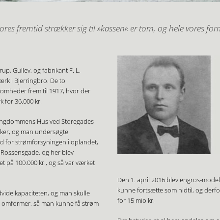
vores fremtid strækker sig til »kassen« er tom, og hele vores fo
trup, Gullev, og fabrikant F. L.
ærk i Bjerringbro. De to
ksomheder frem til 1917, hvor der
k for 36.000 kr.
il Ungdommens Hus ved Storegades
ykker, og man undersøgte
d for strømforsyningen i oplandet,
Rosse​nsgade, og her blev
et på 100.000 kr., og så var værket
Den 1. april 2016 blev engros-modell
kunne fortsætte som hidtil, og derfor
dvide kapaciteten, og man skulle
for 15 mio kr.
en omformer, så man kunne få strøm