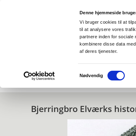
Denne hjemmeside bruger
Vi bruger cookies til at til
til at analysere vores tra
partnere inden for sociale
kombinere disse data med a
af deres tjenester.
Samtykkevalg
Nødvendig
Forside
Historie
Vedtægter
Pro
Bjerringbro Elværks histo