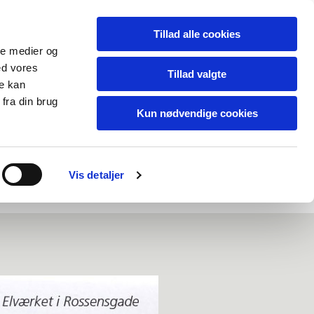
Tillad alle cookies
ale medier og
ed vores
Tillad valgte
re kan
fra din brug
Kun nødvendige cookies
Vis detaljer
eign visitors
Regnskab